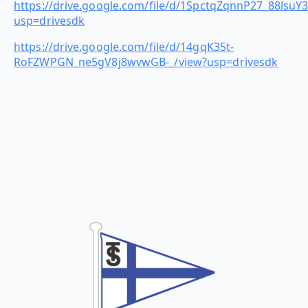
https://drive.google.com/file/d/1SpctqZqnnP27_88lsu
usp=drivesdk
https://drive.google.com/file/d/14gqK35t-
RoFZWPGN_ne5gV8j8wvwGB-_/view?usp=drivesdk