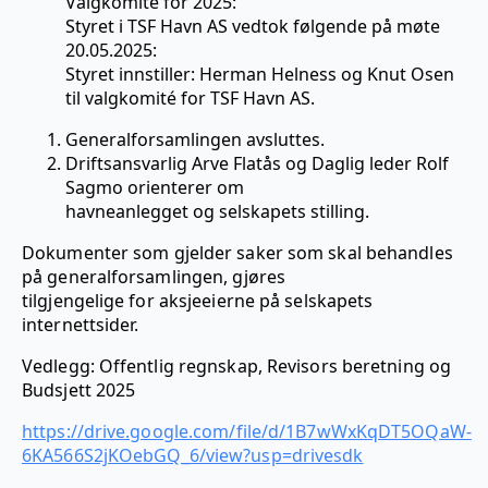
Valgkomité for 2025:
Styret i TSF Havn AS vedtok følgende på møte
20.05.2025:
Styret innstiller: Herman Helness og Knut Osen
til valgkomité for TSF Havn AS.
Generalforsamlingen avsluttes.
Driftsansvarlig Arve Flatås og Daglig leder Rolf
Sagmo orienterer om
havneanlegget og selskapets stilling.
Dokumenter som gjelder saker som skal behandles
på generalforsamlingen, gjøres
tilgjengelige for aksjeeierne på selskapets
internettsider.
Vedlegg: Offentlig regnskap, Revisors beretning og
Budsjett 2025
https://drive.google.com/file/d/1B7wWxKqDT5OQaW-
6KA566S2jKOebGQ_6/view?usp=drivesdk